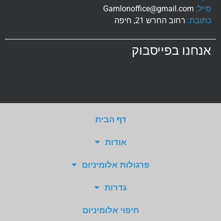
יל:
Gamlonoffice@gmail.com
ובת:
רחוב החרש 21, חיפה
נחנו בפייסבוק
דף הבית
אודות
פרגולות אלומיניום
גדרות
חיפוי אלומיניום