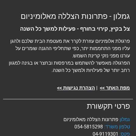
מלון - פתרונות הצללה מאלומיניום
 בקיץ, קירוי בחורף - פעילות למשך כל השנה
גולת אלומיניום עוזרת לקרר את מעטפת הבית שלכם ולהגן
יו מפני התחממות יתר, כפי שתחליפי ההגנה שומרים על
רנו מפני נזקי קרינת השמש.
רגולה מאפשר להשתמש במרפסות ובחצר או בגינה למגוון
ב יותר של פעילויות ולמשך כל השנה.
ת האתר >>
|
הצהרת נגישות >>
רטי תקשורת
לון
פתרונות הצללה מאלומיניום
פון משרד:
054-5815298
ס:
04-9119301