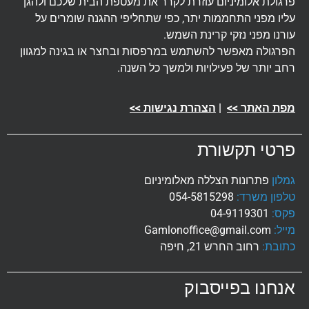
פרגולת אלומיניום עוזרת לקרר את מעטפת הבית שלכם ולהגן
עליו מפני התחממות יתר, כפי שתחליפי ההגנה שומרים על
עורנו מפני נזקי קרינת השמש.
הפרגולה מאפשר להשתמש במרפסות ובחצר או בגינה למגוון
רחב יותר של פעילויות ולמשך כל השנה.
מפת האתר >>
|
הצהרת נגישות >>
פרטי תקשורת
גמלון
פתרונות הצללה מאלומיניום
טלפון משרד:
054-5815298
פקס:
04-9119301
מייל:
Gamlonoffice@gmail.com
כתובת:
רחוב החרש 21, חיפה
אנחנו בפייסבוק